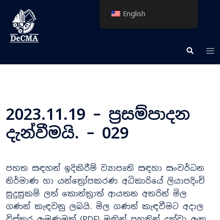
Skip
English
to
content
Tog
Search
me
2023.11.19 – ප්‍රසම්පාදන
දැන්වීමයි. – 029
පහත සඳහන් ඉදිකිරීම් ව්‍යාපෘති සඳහා සංවර්ධන
නිර්මාණ හා යන්ත්‍රෝපකරණ අධිකාරියේ ලියාපදිංචි
සුදුසුකම් ලත් කොන්ත්‍රාත් ආයතන අතරින් මිල
ගණන් කැඳවනු ලබයි. මිල ගණන් කැඳවීමට අදාල
විස්තර ඇමුණුමක් (PDF) මඟින් පහතින් දක්වා ඇත.