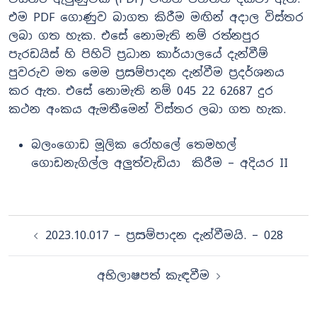
එම PDF ගොණුව බාගත කිරීම මඟින් අදාල විස්තර
ලබා ගත හැක. එසේ නොමැති නම් රත්නපුර
පැරඩයිස් හි පිහිටි ප්‍රධාන කාර්යාලයේ දැන්වීම්
පුවරුව මත මෙම ප්‍රසම්පාදන දැන්වීම ප්‍රදර්ශනය
කර ඇත. එසේ නොමැති නම් 045 22 62687 දුර
කථන අංකය ඇමතීමෙන් විස්තර ලබා ගත හැක.
බලංගොඩ මූලික රෝහලේ තෙමහල්
ගොඩනැගිල්ල අලුත්වැඩියා කිරීම – අදියර II
Post
2023.10.017 – ප්‍රසම්පාදන දැන්වීමයි. – 028
navigation
අභිලාෂපත් කැඳවීම