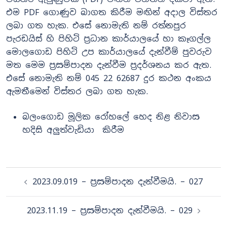
එම PDF ගොණුව බාගත කිරීම මඟින් අදාල විස්තර
ලබා ගත හැක. එසේ නොමැති නම් රත්නපුර
පැරඩයිස් හි පිහිටි ප්‍රධාන කාර්යාලයේ හා කෑගල්ල
මොලගොඩ පිහිටි උප කාර්යාලයේ දැන්වීම් පුවරුව
මත මෙම ප්‍රසම්පාදන දැන්වීම ප්‍රදර්ශනය කර ඇත.
එසේ නොමැති නම් 045 22 62687 දුර කථන අංකය
ඇමතීමෙන් විස්තර ලබා ගත හැක.
බලංගොඩ මූලික රෝහලේ හෙද නිළ නිවාස
හදිසි අලුත්වැඩියා කිරීම
Post
2023.09.019 – ප්‍රසම්පාදන දැන්වීමයි. – 027
navigation
2023.11.19 – ප්‍රසම්පාදන දැන්වීමයි. – 029