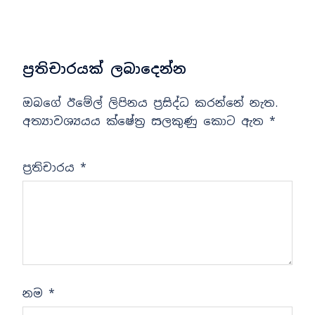
ප්‍රතිචාරයක් ලබාදෙන්න
ඔබගේ ඊමේල් ලිපිනය ප්‍රසිද්ධ කරන්නේ නැත.
අත්‍යාවශ්‍යයය ක්ෂේත්‍ර සලකුණු කොට ඇත
*
ප්‍රතිචාරය
*
නම
*