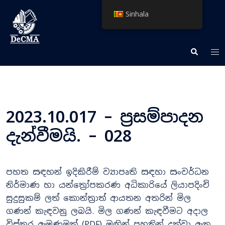
Skip
Sinhala
to
content
Tog
Search
me
2023.10.017 – ප්‍රසම්පාදන
දැන්වීමයි. – 028
පහත සඳහන් ඉදිකිරීම් ව්‍යාපෘති සඳහා සංවර්ධන
නිර්මාණ හා යන්ත්‍රෝපකරණ අධිකාරියේ ලියාපදිංචි
සුදුසුකම් ලත් කොන්ත්‍රාත් ආයතන අතරින් මිල
ගණන් කැඳවනු ලබයි. මිල ගණන් කැඳවීමට අදාල
විස්තර ඇමුණුමක් (PDF) මඟින් පහතින් දක්වා ඇත.