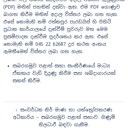
(PDF) මඟින් පහතින් දක්වා ඇත. එම PDF ගොණුව
බාගත කිරීම මඟින් අදාල විස්තර ලබා ගත හැක.
එසේ නොමැති නම් රත්නපුර පැරඩයිස් හි පිහිටි
ප්‍රධාන කාර්යාලයේ දැන්වීම් පුවරුව මත මෙම
ප්‍රසම්පාදන දැන්වීම ප්‍රදර්ශනය කර ඇත. එසේ
නොමැති නම් 045 22 62687 දුර කථන අංකය
ඇමතීමෙන් විස්තර ලබා ගත හැක.
සබරගමුව පළාත් සභා සංකීර්ණයේ මාධ්‍ය
ඒකකය වැඩි දියුණු කිරීම සහ ශබ්දාගාරයක්
සකස් කිරීම.
Post
සංවර්ධන නිර් මාණ හා යන්ත්‍රෝපකරණ
navigation
අධිකාරිය – සබරගමුව පළාත් සභාව. ගිණුම්
නිලධාරී බඳවා ගැනීම.