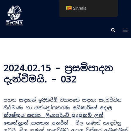
Skip
Sinhala
to
content
Tog
Search
me
2024.02.15 – ප්‍රසම්පාදන
දැන්වීමයි. – 032
පහත සඳහන් ඉදිකිරීම් ව්‍යාපෘති සඳහා සංවර්ධන
නිර්මාණ හා යන්ත්‍රෝපකරණ
අධිකාරියේ අදාල
ක්ෂේත්‍රය සඳහා ලියාපදිංචි සුදුසුකම් ලත්
කොන්ත්‍රාත් ආයතන අතරින්
මිල ගණන් කැඳවනු
ලබයි. මිල ගණන් කැඳවීමට අදාල විස්තර ඇමුණුමක්