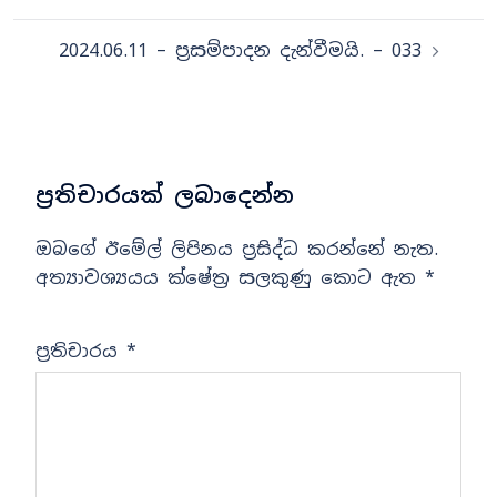
2024.06.11 – ප්‍රසම්පාදන දැන්වීමයි. – 033
ප්‍රතිචාරයක් ලබාදෙන්න
ඔබගේ ඊමේල් ලිපිනය ප්‍රසිද්ධ කරන්නේ නැත.
අත්‍යාවශ්‍යයය ක්ෂේත්‍ර සලකුණු කොට ඇත
*
ප්‍රතිචාරය
*